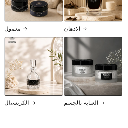
الادهان
معمول
العناية بالجسم
الكريستال